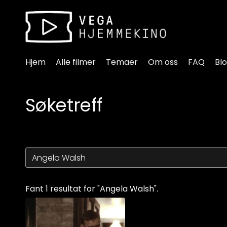
Tilgjengelighetslenker
Hjem
Alle filmer
Temaer
Om oss
FAQ
Bl
Søketreff
Fant 1 resultat for "Angela Walsh".