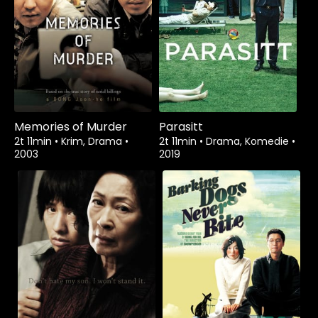
Memories of Murder
Parasitt
2t 11min
•
Krim, Drama
•
2t 11min
•
Drama, Komedie
•
2003
2019