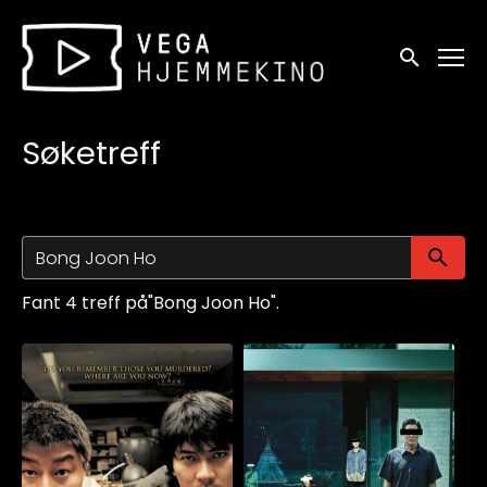
Tilgjengelighetslenker
Søk
Søketreff
Sø
Fant 4 treff på"Bong Joon Ho".