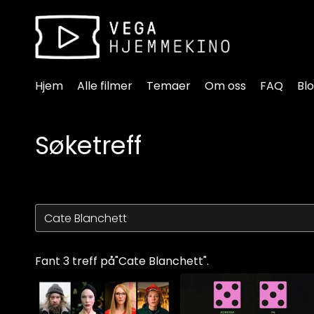
Tilgjengelighetslenker
Hjem
Alle filmer
Temaer
Om oss
FAQ
Bl
Søketreff
Fant 3 treff på"Cate Blanchett".