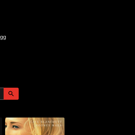
ogg
Søk