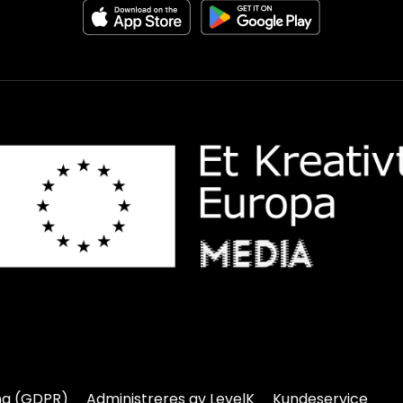
ng (GDPR)
Administreres av LevelK
Kundeservice