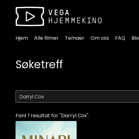
Tilgjengelighetslenker
Hjem
Alle filmer
Temaer
Om oss
FAQ
Bl
Søketreff
Fant 1 resultat for "Darryl Cox".