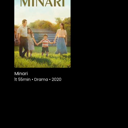
Minari
1t 55min
•
Drama
•
2020