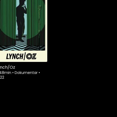
ynch/Oz
 48min
•
Dokumentar
•
22