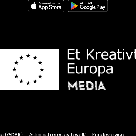
ng (GDPR)
Administreres av LevelK
Kundeservice