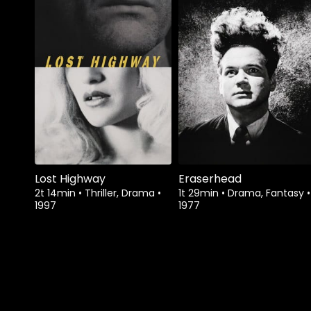
Lost Highway
Eraserhead
2t 14min
•
Thriller, Drama
•
1t 29min
•
Drama, Fantasy
•
1997
1977