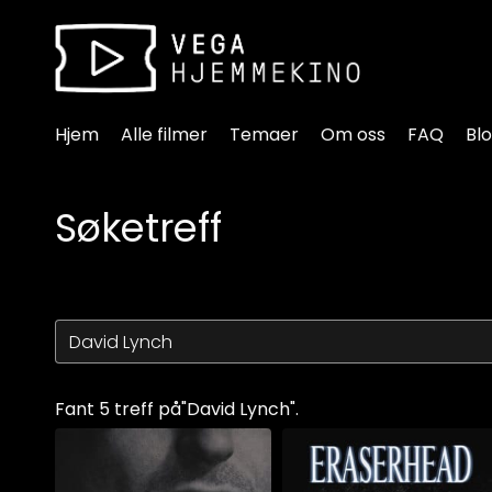
Tilgjengelighetslenker
Hjem
Alle filmer
Temaer
Om oss
FAQ
Bl
Søketreff
Fant 5 treff på"David Lynch".