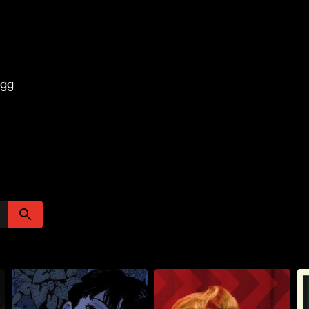
ogg
Søk