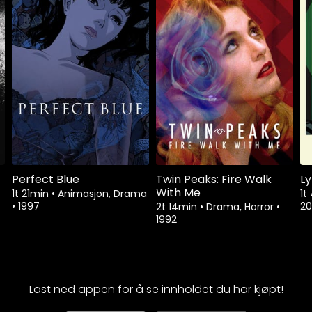
Perfect Blue
Twin Peaks: Fire Walk
L
With Me
1t 21min
•
Animasjon, Drama
1t
•
1997
20
2t 14min
•
Drama, Horror
•
1992
Last ned appen for å se innholdet du har kjøpt!