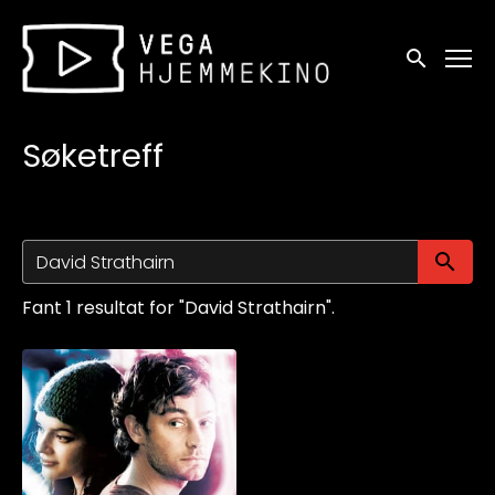
Tilgjengelighetslenker
Søk
Søketreff
Sø
Fant 1 resultat for "David Strathairn".