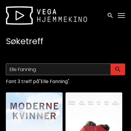
Tilgjengelighetslenker
Søk
Søketreff
Sø
Fant 3 treff på"Elle Fanning".