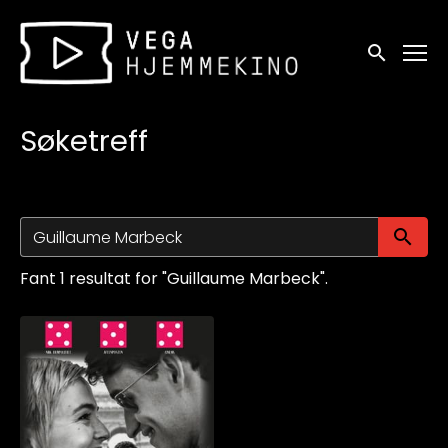
Tilgjengelighetslenker
Søk
Søketreff
Sø
Fant 1 resultat for "Guillaume Marbeck".