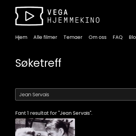
Tilgjengelighetslenker
Hjem
Alle filmer
Temaer
Om oss
FAQ
Bl
Søketreff
Fant 1 resultat for "Jean Servais".