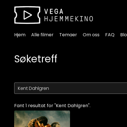
Tilgjengelighetslenker
Hjem
Alle filmer
Temaer
Om oss
FAQ
Bl
Søketreff
Fant 1 resultat for "Kent Dahlgren".