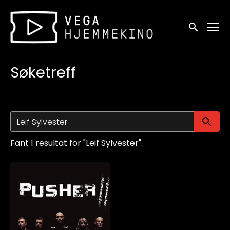
Tilgjengelighetslenker
Søk
Søketreff
Sø
Fant 1 resultat for "Leif Sylvester".