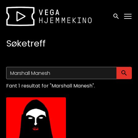
Tilgjengelighetslenker
Søk
Søketreff
Sø
Fant 1 resultat for "Marshall Manesh".