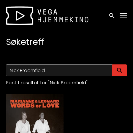
Tilgjengelighetslenker
Søk
Søketreff
Sø
Fant 1 resultat for "Nick Broomfield".