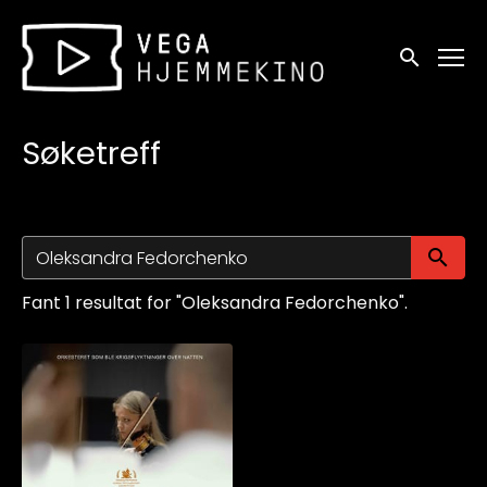
Tilgjengelighetslenker
Søk
Søketreff
Sø
Fant 1 resultat for "Oleksandra Fedorchenko".