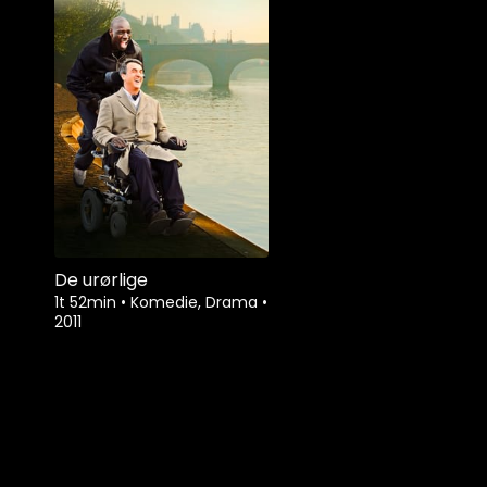
De urørlige
1t 52min
•
Komedie, Drama
•
2011