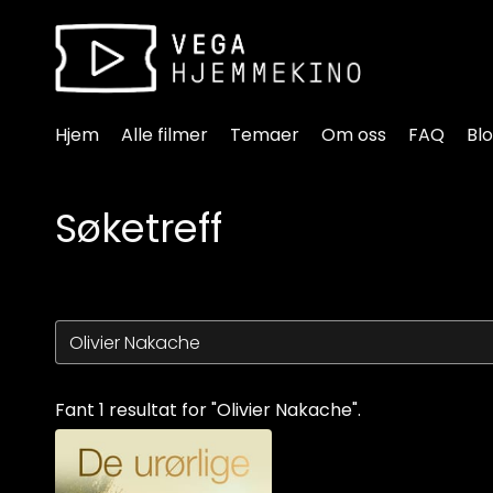
Tilgjengelighetslenker
Hjem
Alle filmer
Temaer
Om oss
FAQ
Bl
Søketreff
Fant 1 resultat for "Olivier Nakache".