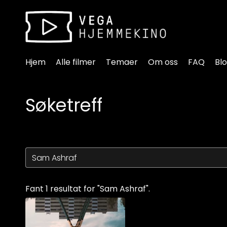
Tilgjengelighetslenker
Hjem
Alle filmer
Temaer
Om oss
FAQ
Bl
Søketreff
Fant 1 resultat for "Sam Ashraf".