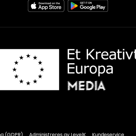
ng (GDPR)
Administreres av LevelK
Kundeservice