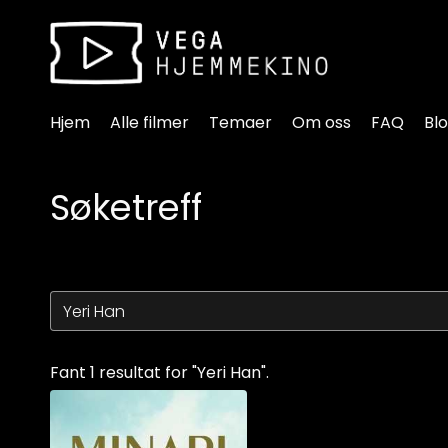
Tilgjengelighetslenker
Hjem
Alle filmer
Temaer
Om oss
FAQ
Bl
Søketreff
Fant 1 resultat for "Yeri Han".