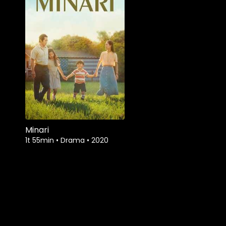
Minari
1t 55min
•
Drama
•
2020