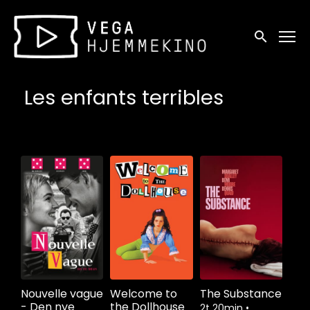
Tilgjengelighetslenker
Søk
Les enfants terribles
Nouvelle vague
Welcome to
The Substance
- Den nye
the Dollhouse
2t 20min
•