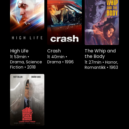
High Life
Crash
The Whip and
the Body
1t 53min
•
1t 40min
•
Drama, Science
Drama
•
1996
1t 27min
•
Horror,
Fiction
•
2018
Romantikk
•
1963