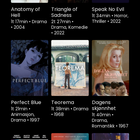
Anatomy of
Triangle of
Speak No Evil
Hell
Sadness
1t 34min
•
Horror,
Thriller
•
2022
1t 17min
•
Drama
2t 27min
•
•
2004
Drama, Komedie
•
2022
Perfect Blue
Teorema
Dagens
skjønnhet
1t 21min
•
1t 38min
•
Drama
Animasjon,
•
1968
1t 40min
•
Drama
•
1997
Drama,
Romantikk
•
1967