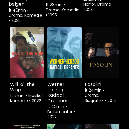
bølgen
Horror, Drama
•
1t 28min
•
2024
Drama, Komedie
1t 46min
•
•
1995
Drama, Komedie
•
2025
Will-o'-the-
Werner
Pasolini
Wisp
Herzog:
1t 24min
•
Radical
Drama,
1t 7min
•
Musikal,
Dreamer
Biografisk
•
2014
Komedie
•
2022
1t 42min
•
Dokumentar
•
2022