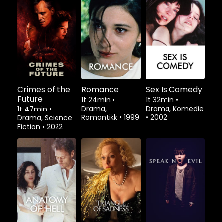
Crimes of the
Romance
Sex Is Comedy
Future
1t 24min
•
1t 32min
•
Drama,
Drama, Komedie
1t 47min
•
Romantikk
•
1999
•
2002
Drama, Science
Fiction
•
2022