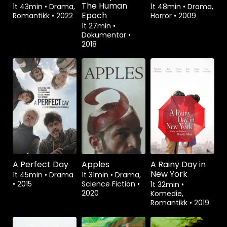
The Human
1t 43min
•
Drama,
1t 48min
•
Drama,
Epoch
Romantikk
•
2022
Horror
•
2009
1t 27min
•
Dokumentar
•
2018
A Perfect Day
Apples
A Rainy Day in
New York
1t 45min
•
Drama
1t 31min
•
Drama,
•
2015
Science Fiction
•
1t 32min
•
2020
Komedie,
Romantikk
•
2019