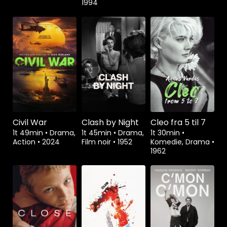
1994
Civil War
Clash by Night
Cleo fra 5 til 7
1t 49min
•
Drama,
1t 45min
•
Drama,
1t 30min
•
Action
•
2024
Film noir
•
1952
Komedie, Drama
•
1962