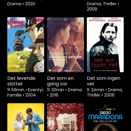
Drama
•
2020
Drama, Thriller
•
2009
Det levende
Det som en
Det som ingen
slottet
gang var
vet
1t 59min
•
Eventyr,
1t 20min
•
Drama
1t 34min
•
Drama,
Familie
•
2004
•
2016
Thriller
•
2008