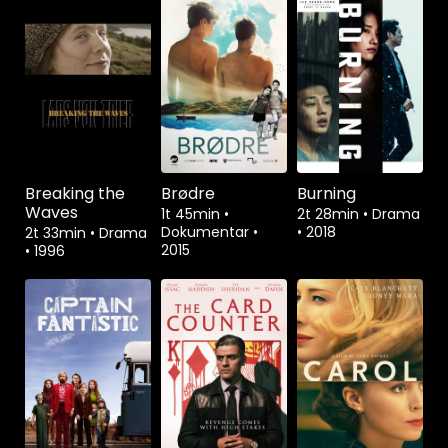
Breaking the
Brødre
Burning
Waves
1t 45min
•
2t 28min
•
Drama
Dokumentar
•
•
2018
2t 33min
•
Drama
2015
•
1996