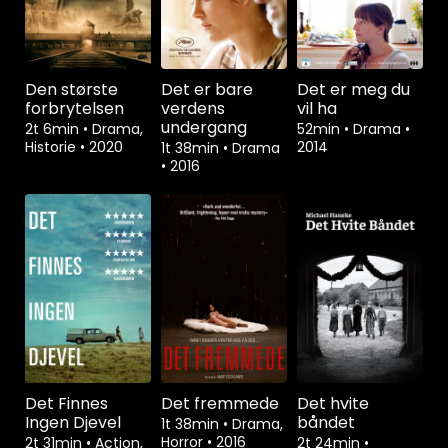
Den største
Det er bare
Det er meg du
forbrytelsen
verdens
vil ha
undergang
2t 6min
•
Drama,
52min
•
Drama
•
Historie
•
2020
2014
1t 38min
•
Drama
•
2016
Det Finnes
Det fremmede
Det hvite
Ingen Djevel
båndet
1t 38min
•
Drama,
Horror
•
2016
2t 31min
•
Action,
2t 24min
•