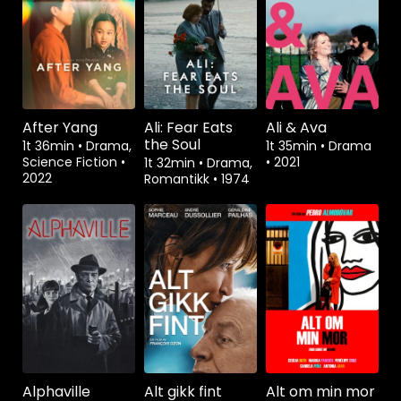
After Yang
Ali: Fear Eats
Ali & Ava
the Soul
1t 36min
•
Drama,
1t 35min
•
Drama
Science Fiction
•
•
2021
1t 32min
•
Drama,
2022
Romantikk
•
1974
Alphaville
Alt gikk fint
Alt om min mor