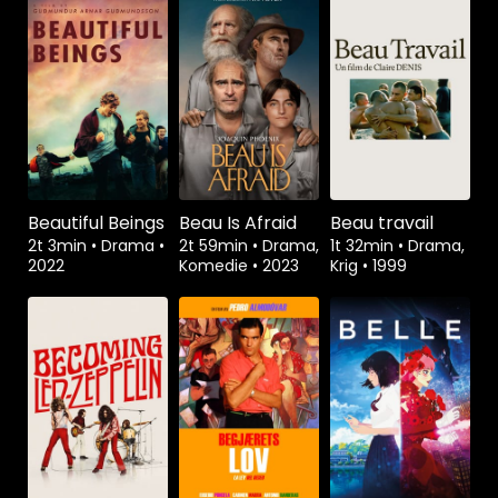
Beautiful Beings
Beau Is Afraid
Beau travail
2t 3min
•
Drama
•
2t 59min
•
Drama,
1t 32min
•
Drama,
2022
Komedie
•
2023
Krig
•
1999