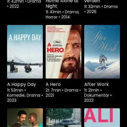
Home Alone at
verden
1t 42min
•
Drama
Night
•
2022
1t 32min
•
Drama
•
2026
1t 41min
•
Drama,
Horror
•
2014
A Happy Day
A Hero
After Work
1t 53min
•
2t 7min
•
Drama
•
1t 21min
•
Komedie, Drama
•
2021
Dokumentar
•
2023
2023