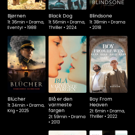
Bjørnen
Black Dog
Blindsone
1t 36min
•
Drama,
1t 56min
•
Drama,
1t 38min
•
Drama
Eventyr
•
1988
Thriller
•
2024
•
2018
Blücher
Blå er den
Boy From
varmeste
Heaven
1t 34min
•
Drama,
fargen
Krig
•
2025
2t 6min
•
Drama,
Thriller
•
2022
2t 59min
•
Drama
•
2013