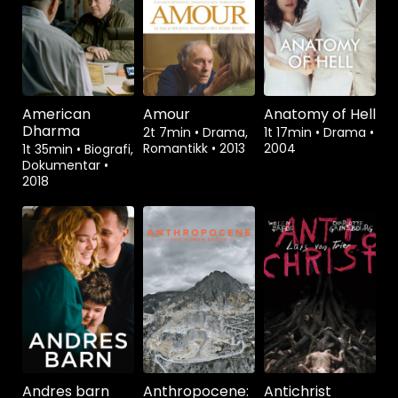
American
Amour
Anatomy of Hell
Dharma
2t 7min
•
Drama,
1t 17min
•
Drama
•
Romantikk
•
2013
2004
1t 35min
•
Biografi,
Dokumentar
•
2018
Andres barn
Anthropocene:
Antichrist