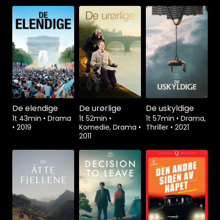
De elendige
De urørlige
De uskyldige
1t 43min
•
Drama
1t 52min
•
1t 57min
•
Drama,
•
2019
Komedie, Drama
•
Thriller
•
2021
2011