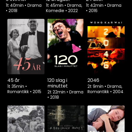
1t 40min
•
Drama
1t 45min
•
Drama,
1t 42min
•
Drama
•
2018
Komedie
•
2022
•
2016
45 år
120 slag i
2046
minuttet
1t 35min
•
2t 9min
•
Drama,
Romantikk
•
2015
Romantikk
•
2004
2t 22min
•
Drama
•
2018