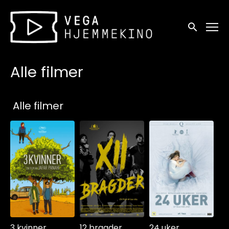
Tilgjengelighetslenker
Søk
Alle filmer
Samlinger
Alle filmer
3 kvinner
12 bragder
24 uker