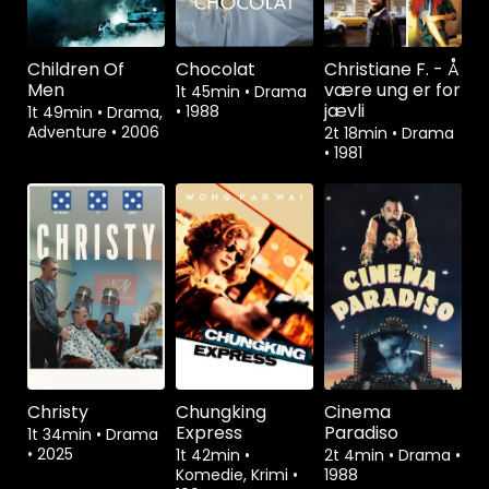
Children Of
Chocolat
Christiane F. - Å
Men
være ung er for
1t 45min
•
Drama
jævli
•
1988
1t 49min
•
Drama,
Adventure
•
2006
2t 18min
•
Drama
•
1981
Christy
Chungking
Cinema
Express
Paradiso
1t 34min
•
Drama
•
2025
1t 42min
•
2t 4min
•
Drama
•
Komedie, Krimi
•
1988