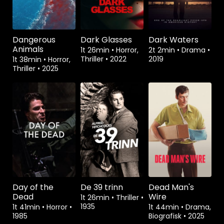
Dangerous
Dark Glasses
Dark Waters
Animals
1t 26min
•
Horror,
2t 2min
•
Drama
•
Thriller
•
2022
2019
1t 38min
•
Horror,
Thriller
•
2025
Day of the
De 39 trinn
Dead Man's
Dead
Wire
1t 26min
•
Thriller
•
1935
1t 41min
•
Horror
•
1t 44min
•
Drama,
1985
Biografisk
•
2025