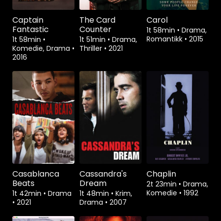
Captain
The Card
Carol
Fantastic
Counter
1t 58min
•
Drama,
Romantikk
•
2015
1t 58min
•
1t 51min
•
Drama,
Komedie, Drama
•
Thriller
•
2021
2016
Casablanca
Cassandra's
Chaplin
Beats
Dream
2t 23min
•
Drama,
Komedie
•
1992
1t 42min
•
Drama
1t 48min
•
Krim,
•
2021
Drama
•
2007