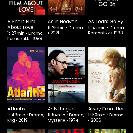
A Short Film
As in Heaven
As Tears Go By
About Love
1t 25min
•
Drama
1t 42min
•
Drama,
•
2021
Romantikk
•
1988
1t 27min
•
Drama,
Romantikk
•
1988
Atlantis
Avlyttingen
Away From Her
1t 48min
•
Drama,
1t 54min
•
Drama,
1t 50min
•
Drama
Krig
•
2019
Mysterie
•
1974
•
2006