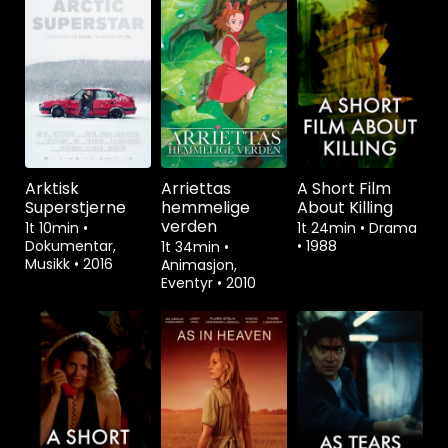
Arktisk
Arriettas
A Short Film
Superstjerne
hemmelige
About Killing
verden
1t 10min
•
1t 24min
•
Drama
Dokumentar,
•
1988
1t 34min
•
Musikk
•
2016
Animasjon,
Eventyr
•
2010