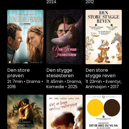
2024
2012
Den store
Den stygge
Den store
prøven
stesøsteren
stygge reven
2t 7min
•
Drama
•
1t 45min
•
Drama,
1t 23min
•
Eventyr,
2016
Komedie
•
2025
Animasjon
•
2017