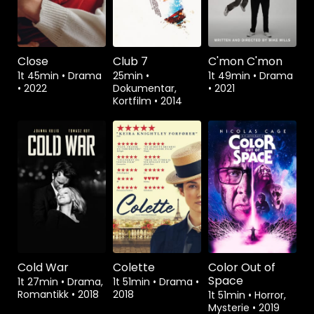
Close
Club 7
C'mon C'mon
1t 45min
•
Drama
25min
•
1t 49min
•
Drama
•
2022
Dokumentar,
•
2021
Kortfilm
•
2014
Cold War
Colette
Color Out of
Space
1t 27min
•
Drama,
1t 51min
•
Drama
•
Romantikk
•
2018
2018
1t 51min
•
Horror,
Mysterie
•
2019