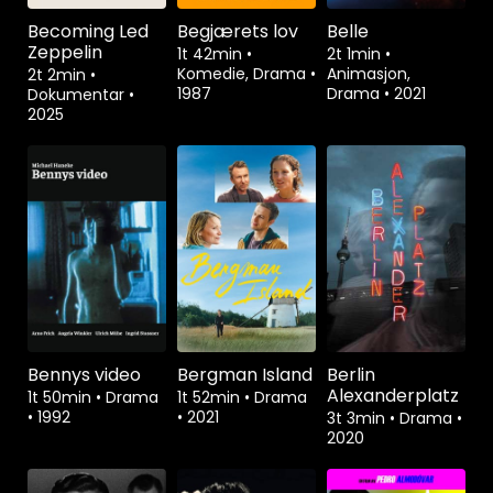
Becoming Led
Begjærets lov
Belle
Zeppelin
1t 42min
•
2t 1min
•
Komedie, Drama
•
Animasjon,
2t 2min
•
1987
Drama
•
2021
Dokumentar
•
2025
Bennys video
Bergman Island
Berlin
Alexanderplatz
1t 50min
•
Drama
1t 52min
•
Drama
•
1992
•
2021
3t 3min
•
Drama
•
2020