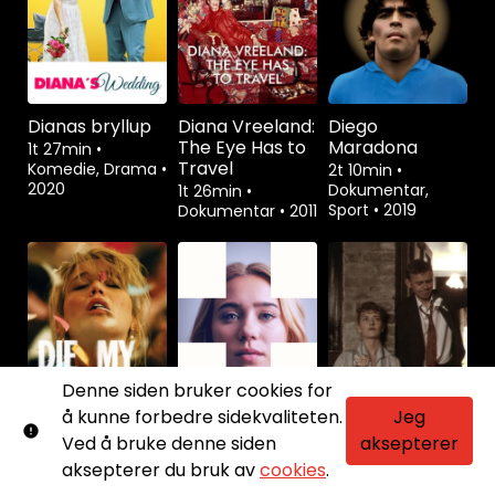
Dianas bryllup
Diana Vreeland:
Diego
The Eye Has to
Maradona
1t 27min
•
Travel
Komedie, Drama
•
2t 10min
•
2020
Dokumentar,
1t 26min
•
Sport
•
2019
Dokumentar
•
2011
Denne siden bruker cookies for
å kunne forbedre sidekvaliteten.
Jeg
Ved å bruke denne siden
aksepterer
aksepterer du bruk av
cookies
.
Die My Love
Disco
Distant Voices,
Still Lives