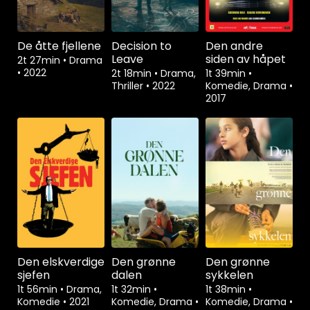
De åtte fjellene
Decision to
Den andre
Leave
siden av håpet
2t 27min
•
Drama
•
2022
2t 18min
•
Drama,
1t 39min
•
Thriller
•
2022
Komedie, Drama
•
2017
Den elskverdige
Den grønne
Den grønne
sjefen
dalen
sykkelen
1t 56min
•
Drama,
1t 32min
•
1t 38min
•
Komedie
•
2021
Komedie, Drama
•
Komedie, Drama
•