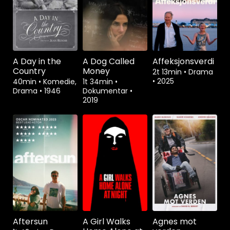
A Day in the
A Dog Called
Affeksjonsverdi
Country
Money
2t 13min
•
Drama
•
2025
40min
•
Komedie,
1t 34min
•
Drama
•
1946
Dokumentar
•
2019
Aftersun
A Girl Walks
Agnes mot