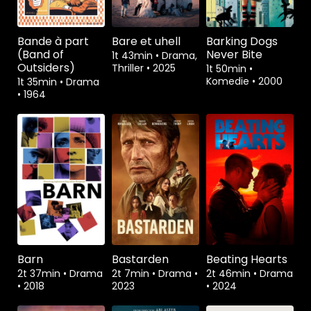
Bande à part
Bare et uhell
Barking Dogs
(Band of
Never Bite
1t 43min
•
Drama,
Outsiders)
Thriller
•
2025
1t 50min
•
Komedie
•
2000
1t 35min
•
Drama
•
1964
Barn
Bastarden
Beating Hearts
2t 37min
•
Drama
2t 7min
•
Drama
•
2t 46min
•
Drama
•
2018
2023
•
2024