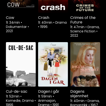
Cow
Crash
Crimes of the
Future
1t 34min
•
1t 40min
•
Drama
Dokumentar
•
•
1996
1t 47min
•
Drama,
2021
Science Fiction
•
2022
Cul-de-sac
Dagen i går
Dagens
skjønnhet
1t 52min
•
1t 59min
•
Komedie, Drama
•
Animasjon,
1t 40min
•
Drama,
1966
Drama
•
1991
Romantikk
•
1967