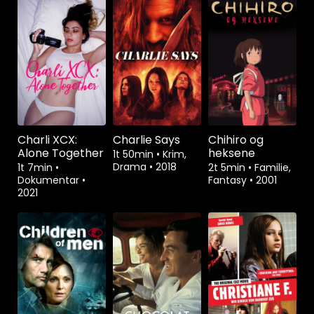
Charli XCX:
Charlie Says
Chihiro og
Alone Together
heksene
1t 50min
•
Krim,
Drama
•
2018
1t 7min
•
2t 5min
•
Familie,
Dokumentar
•
Fantasy
•
2001
2021