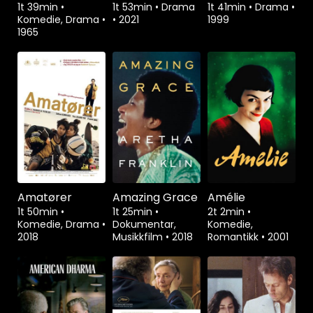
1t 39min
•
1t 53min
•
Drama
1t 41min
•
Drama
•
Komedie, Drama
•
•
2021
1999
1965
Amatører
Amazing Grace
Amélie
1t 50min
•
1t 25min
•
2t 2min
•
Komedie, Drama
•
Dokumentar,
Komedie,
2018
Musikkfilm
•
2018
Romantikk
•
2001