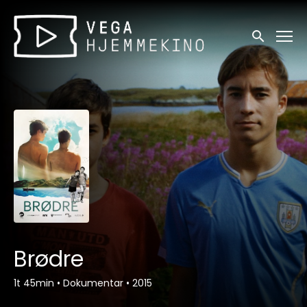
Tilgjengelighetslenker
Søk
Brødre
1t 45min
•
Dokumentar
•
2015