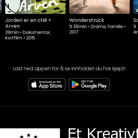
Jorden er en chili +
Wonderstruck
S
Arven
1t 55min
•
Drama, Familie
•
1t
2017
A
39min
•
Dokumentar,
Kortfilm
•
2015
Last ned appen for å se innholdet du har kjøpt!