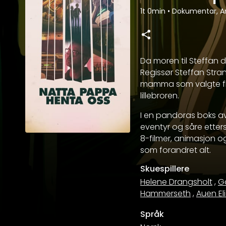
1t 0min
•
Dokumentar, A
Da moren til Steffan d
Regissør Steffan Str
mamma som valgte fl
lillebroren.
I en pandoras boks 
eventyr og såre etter
8-filmer, animasjon 
som forandret alt.
Skuespillere
Helene Drangsholt
,
Ga
Hammerseth
,
Auen El
Språk