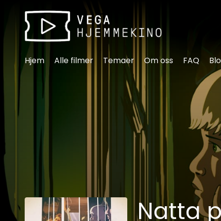
Tilgjengelighetslenker
Hjem
Alle filmer
Temaer
Om oss
FAQ
Bl
Natta 