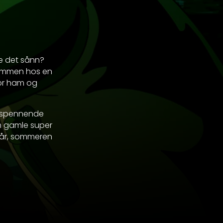
le det sånn?
dommen hos en
or ham og
, spennende
om gamle super
 år, sommeren