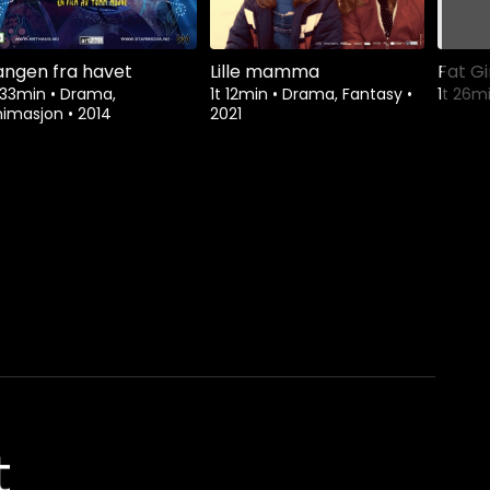
angen fra havet
Lille mamma
Fat Gi
 33min
•
Drama,
1t 12min
•
Drama, Fantasy
•
1t 26m
nimasjon
•
2014
2021