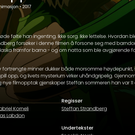
nimasjon
•
2017
øde følte han ingenting. Ikke sorg. Ikke lettelse. Hvordan b
andberg forsøker i denne filmen å forsone seg med barn
aska framfor barna - og om natta som ble avgjørende f
av fortrengte minner dukker både morsomme høydepunkt
spill opp, og livets mysterium virker uhåndgripelig. Gjenn
og nye filmopptak gjenskaper Steffan sommeren han var 11
Regissør
briel Korneli
Steffan Strandberg
ias Labdon
Undertekster