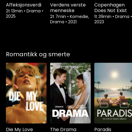
Affeksjonsverdi
Verdens verste
Copenhagen
menneske
Does Not Exist
2t 13min
•
Drama
•
2025
2t 7min
•
Komedie,
1t 39min
•
Drama
•
Drama
•
2021
2023
Romantikk og smerte
Die My Love
The Drama
Paradis