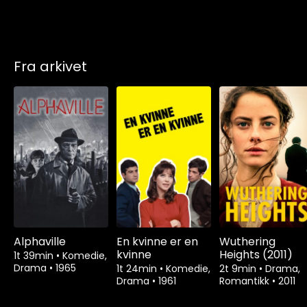
Fra arkivet
Alphaville
En kvinne er en
Wuthering
kvinne
Heights (2011)
1t 39min
•
Komedie,
Drama
•
1965
1t 24min
•
Komedie,
2t 9min
•
Drama,
Drama
•
1961
Romantikk
•
2011