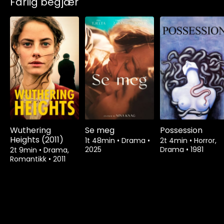
Farlig begjær
Wuthering
Se meg
Possession
Heights (2011)
1t 48min
•
Drama
•
2t 4min
•
Horror,
2025
Drama
•
1981
2t 9min
•
Drama,
Romantikk
•
2011