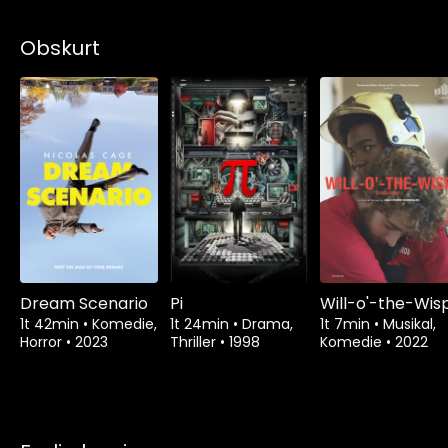
Obskurt
Dream Scenario
Pi
Will-o'-the-Wis
1t 42min
•
Komedie,
1t 24min
•
Drama,
1t 7min
•
Musikal,
Horror
•
2023
Thriller
•
1998
Komedie
•
2022