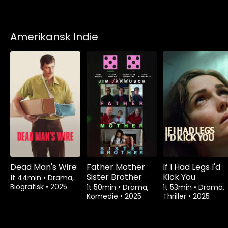
Amerikansk Indie
Dead Man's Wire
Father Mother
If I Had Legs I'd
Sister Brother
Kick You
1t 44min
•
Drama,
Biografisk
•
2025
1t 50min
•
Drama,
1t 53min
•
Drama,
Komedie
•
2025
Thriller
•
2025