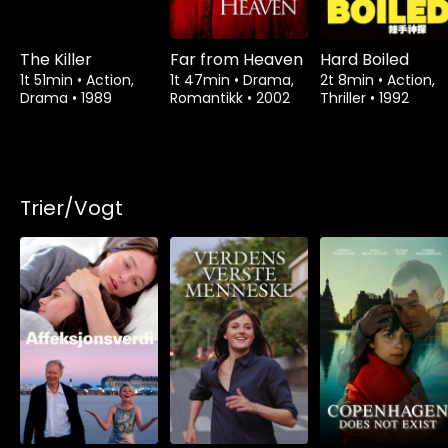
The Killer
Far from Heaven
Hard Boiled
1t 51min
•
Action,
1t 47min
•
Drama,
2t 8min
•
Action,
Drama
•
1989
Romantikk
•
2002
Thriller
•
1992
Trier/Vogt