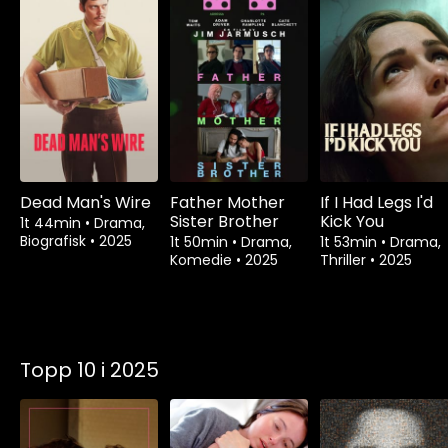
Dead Man's Wire
Father Mother
If I Had Legs I'd
Sister Brother
Kick You
1t 44min
•
Drama,
Biografisk
•
2025
1t 50min
•
Drama,
1t 53min
•
Drama,
Komedie
•
2025
Thriller
•
2025
Topp 10 i 2025