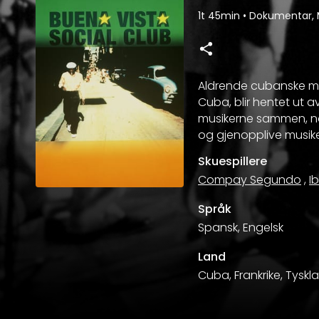
1t 45min
•
Dokumentar, 
Aldrende cubanske mus
Cuba, blir hentet ut a
musikerne sammen, noe
og gjenopplive musiker
Skuespillere
Compay Segundo
,
I
Språk
Spansk, Engelsk
Land
Cuba, Frankrike, Tyskl