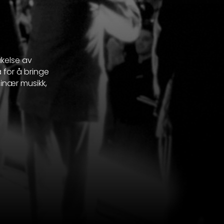
akelse av
 for å bringe
inær musikk,