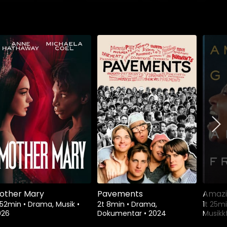
other Mary
Pavements
Amazi
 52min
•
Drama, Musik
•
2t 8min
•
Drama,
1t 25m
026
Dokumentar
•
2024
Musikk