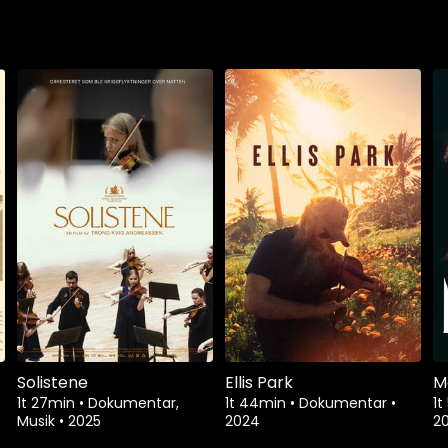
Solistene
Ellis Park
M
1t 27min
•
Dokumentar,
1t 44min
•
Dokumentar
•
1t
Musik
•
2025
2024
2