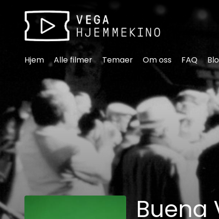
Tilgjengelighetslenker
Hjem
Alle filmer
Temaer
Om oss
FAQ
Bl
Buena V