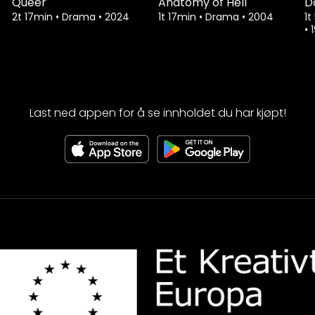
Queer
Anatomy of Hell
D
2t 17min
•
Drama
•
2024
1t 17min
•
Drama
•
2004
1t
•
Last ned appen for å se innholdet du har kjøpt!