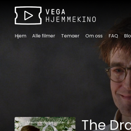
Tilgjengelighetslenker
Hjem
Alle filmer
Temaer
Om oss
FAQ
Bl
The D