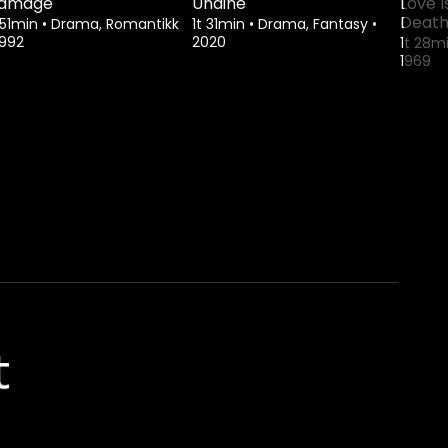
amage
Undine
Love 
Deat
 51min
•
Drama, Romantikk
1t 31min
•
Drama, Fantasy
•
1992
2020
1t 28m
1969