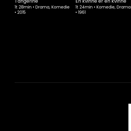
Tangerine
En kvinne er en kvinne
1t 28min
•
Drama, Komedie
1t 24min
•
Komedie, Drama
•
2015
•
1961