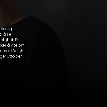
mma og
il å se
kelighet. En
ker å vite om
mor i Borglis
ger utfolder