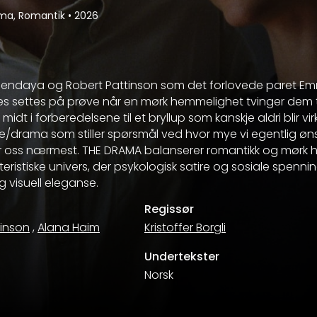
ma, Romantik
•
2026
 Zendaya og Robert Pattinson som det forlovede paret E
res settes på prøve når en mørk hemmelighet tvinger dem t
 midt i forberedelsene til et bryllup som kanskje aldri blir vir
/drama som stiller spørsmål ved hvor mye vi egentlig øns
oss nærmest. THE DRAMA balanserer romantikk og mørk hu
istiske univers, der psykologisk satire og sosiale spennin
 visuell eleganse.
Regissør
tinson
,
Alana Haim
Kristoffer Borgli
Undertekster
Norsk