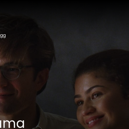
ogg
rama