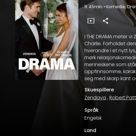
1t 45min
•
Komedie, Dra
I THE DRAMA møter vi
Charlie. Forholdet de
hverandre i et nytt lys,
mørk relasjonskomedie
menneskene som står 
oppfinnsomme, karakter
seg med skarp kant og
Skuespillere
Zendaya
,
Robert Pat
Språk
Engelsk
Land