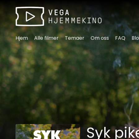
Tilgjengelighetslenker
Hjem
Alle filmer
Temaer
Om oss
FAQ
Bl
Syk pik