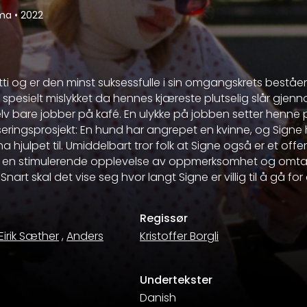
ama
•
2022
ti og er den minst suksessfulle i sin omgangskrets bestå
g spesielt mislykket da hennes kjæreste plutselig slår gje
lv bare jobber på kafé. En ulykke på jobben setter henne 
iseringsprosjekt: En hund har angrepet en kvinne, og Signe 
a hjulpet til. Umiddelbart tror folk at Signe også er et offer
til en stimulerende opplevelse av oppmerksomhet og omtan
d. Snart skal det vise seg hvor langt Signe er villig til å gå f
Regissør
Eirik Sæther
,
Anders
Kristoffer Borgli
Undertekster
Danish