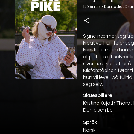
1t 35min
•
Komedie, Dr
Signe nærmer seg tret
kreative. Hun føler se
kunstner, mens hun se
et potensielt selvreal
over hele seg etter å h
Misforståelsen fører 
hun vil leve i på fullti
seg selv.
Skuespillere
Kristine Kujath Thorp
,
Danielsen Lie
Språk
Norsk