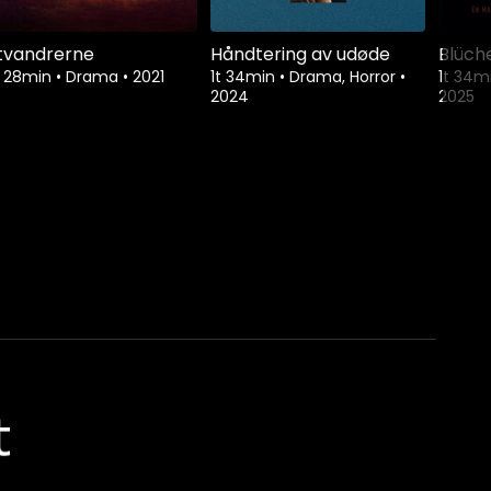
tvandrerne
Håndtering av udøde
Blüch
t 28min
•
Drama
•
2021
1t 34min
•
Drama, Horror
•
1t 34m
2024
2025