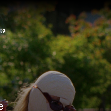
ogg
e