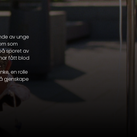
ende av unge
nnom som
på sporet av
har fått blod
.
ke, en rolle
or å gjenskape