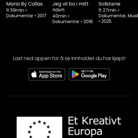
Maria By Callas
Jeg vil bo i mitt
Solistene
navn
1t 59min
•
1t 27min
•
Dokumentar
•
2017
Dokumentar, Musi
40min
•
•
2025
Dokumentar
•
2018
Last ned appen for å se innholdet du har kjøpt!