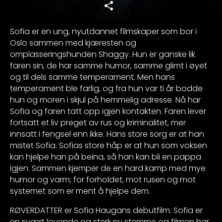
Sofia er en ung, nyutdannet filmskaper som bor i
Oslo sammen med kjæresten og
omplasseringshunden Shaggy. Hun er ganske lik
faren sin, de har samme humor, samme glimt i øyet
og til dels samme temperament. Men hans
temperament ble farlig, og fra hun var ti år bodde
hun og moren i skjul på hemmelig adresse. Nå har
Sofia og faren tatt opp igjen kontakten. Faren lever
fortsatt et liv preget av rus og kriminalitet, mer
innsatt i fengsel enn ikke. Hans store sorg er at han
mistet Sofia. Sofias store håp er at hun som voksen
kan hjelpe han på beina, så han kan bli en pappa
igjen. Sammen kjemper de en hard kamp med mye
humor og varm; for forholdet, mot rusen og mot
systemet som er ment å hjelpe dem.
RØVERDATTER er Sofia Haugans debutfilm. Sofia er
en svært lovende og sterk ny stemme og filmen har