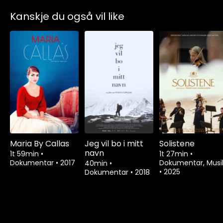
Kanskje du også vil like
Maria By Callas
Jeg vil bo i mitt
Solistene
navn
1t 59min
•
1t 27min
•
Dokumentar
•
2017
Dokumentar, Musi
40min
•
•
2025
Dokumentar
•
2018