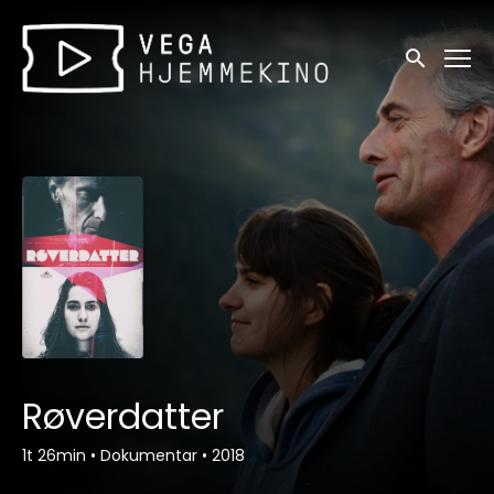
Tilgjengelighetslenker
Søk
Røverdatter
1t 26min
•
Dokumentar
•
2018