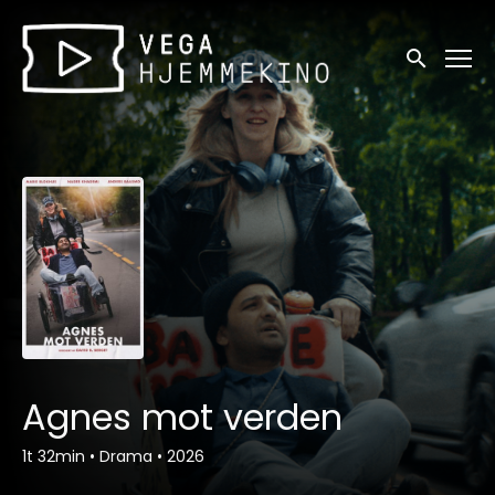
Tilgjengelighetslenker
Søk
Agnes mot verden
1t 32min
•
Drama
•
2026