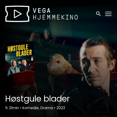
Tilgjengelighetslenker
Søk
Høstgule blader
1t 21min
•
Komedie, Drama
•
2023