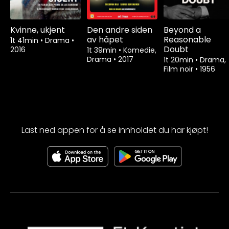
Kvinne, ukjent
Den andre siden
Beyond a
av håpet
Reasonable
1t 41min
•
Drama
•
Doubt
2016
1t 39min
•
Komedie,
Drama
•
2017
1t 20min
•
Drama,
Film noir
•
1956
Last ned appen for å se innholdet du har kjøpt!