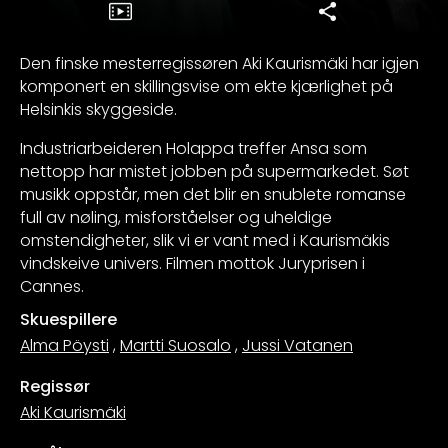
Den finske mesterregissøren Aki Kaurismäki har igjen
komponert en skillingsvise om ekte kjærlighet på
Helsinkis skyggeside.
Industriarbeideren Holappa treffer Ansa som
nettopp har mistet jobben på supermarkedet. Søt
musikk oppstår, men det blir en snublete romanse
full av nøling, misforståelser og uheldige
omstendigheter, slik vi er vant med i Kaurismäkis
vindskeive univers. Filmen mottok Juryprisen i
Cannes.
Skuespillere
Alma Pöysti
,
Martti Suosalo
,
Jussi Vatanen
Regissør
Aki Kaurismäki