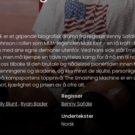
er et gripende biografisk drama fra regissør Benny Safd
nson i rollen som MMA-legenden Mark Kerr - en rå kraft i
 med sine egne demoner utenfor. Ved hans side står Emil
 men må kjempe en tidvis nytteløs kamp for å nå inn til 
 oss tilbake til den brutale og nådeløse pionértiden innen
kjenningene og skadene, og ikke minst de skjulte, personl
 på kampsportens toppnivå. The Smashing Machine er en s
t, kjærlighet og prisen av å ofre alt.
Regissør
ly Blunt
,
Ryan Bader
Benny Safdie
Undertekster
Norsk