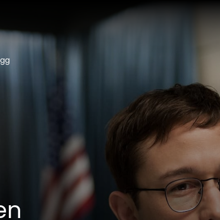
ogg
en