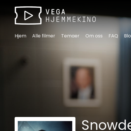
Tilgjengelighetslenker
Hjem
Alle filmer
Temaer
Om oss
FAQ
Bl
Snowd