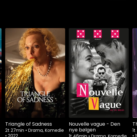
Triangle of Sadness
Nouvelle vague - Den
T
nye bølgen
2t 27min
•
Drama, Komedie
1
•
2022
•
1t 46min
•
Drama, Komedie