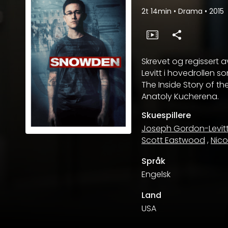
2t 14min
•
Drama
•
2015
Skrevet og regissert
Levitt i hovedrollen
The Inside Story of 
Anatoly Kucherena.
Skuespillere
Joseph Gordon-Levit
Scott Eastwood
,
Nic
Språk
Engelsk
Land
USA