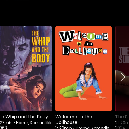
he Whip and the Body
Welcome to the
The S
Dollhouse
t 27min
•
Horror, Romantikk
2t 20
1963
2024
1t 28min
•
Drama, Komedie