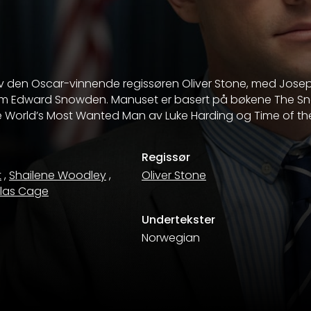
 av den Oscar-vinnende regissøren Oliver Stone, med Jos
 som Edward Snowden. Manuset er basert på bøkene The Sn
the World’s Most Wanted Man av Luke Harding og Time of t
Regissør
t
,
Shailene Woodley
,
Oliver Stone
olas Cage
Undertekster
Norwegian