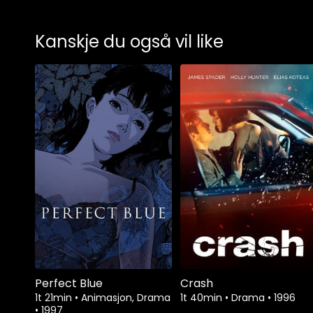
Kanskje du også vil like
Perfect Blue
Crash
1t 21min
•
Animasjon, Drama
1t 40min
•
Drama
•
1996
•
1997