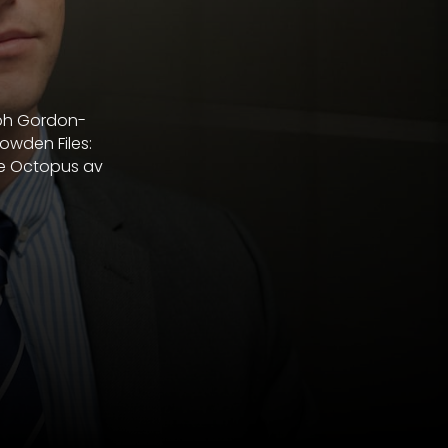
eph Gordon-
owden Files:
he Octopus av