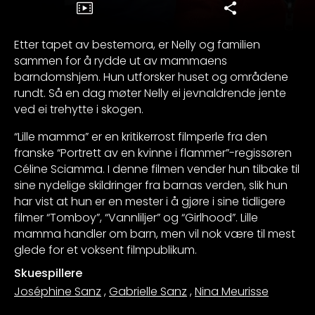
Etter tapet av bestemora, er Nelly og familien
sammen for å rydde ut av mammaens
barndomshjem. Hun utforsker huset og områdene
rundt. Så en dag møter Nelly ei jevnaldrende jente
ved ei trehytte i skogen.
“Lille mamma” er en kritikerrost filmperle fra den
franske “Portrett av en kvinne i flammer”-regissøren
Céline Sciamma. I denne filmen vender hun tilbake til
sine nydelige skildringer fra barnas verden, slik hun
har vist at hun er en mester i å gjøre i sine tidligere
filmer “Tomboy”, “Vannliljer” og “Girlhood”. Lille
mamma handler om barn, men vil nok være til mest
glede for et voksent filmpublikum.
Skuespillere
Joséphine Sanz
,
Gabrielle Sanz
,
Nina Meurisse