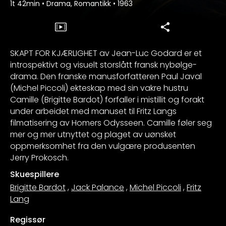
1t 42min
•
Drama, Romantikk
•
1963
SKAPT FOR KJÆRLIGHET av Jean-Luc Godard er et
introspektivt og visuelt storslått fransk nybølge-
drama. Den franske manusforfatteren Paul Javal
(Michel Piccoli) ekteskap med sin vakre hustru
Camille (Brigitte Bardot) forfaller i mistillit og forakt
under arbeidet med manuset til Fritz Langs
filmatisering av Homers Odysseen. Camille føler seg
mer og mer utnyttet og plaget av uønsket
oppmerksomhet fra den vulgære produsenten
Jerry Prokosch.
Skuespillere
Brigitte Bardot
,
Jack Palance
,
Michel Piccoli
,
Fritz
Lang
Regissør