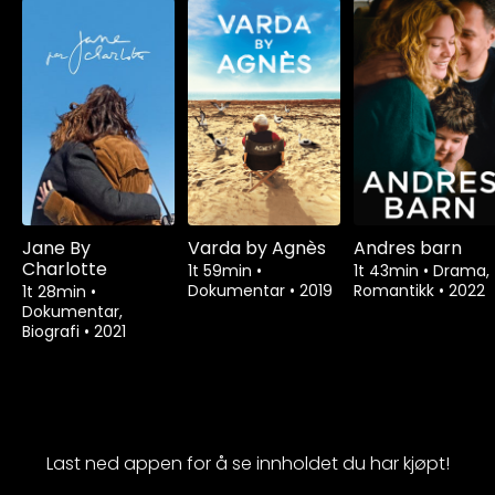
Jane By
Varda by Agnès
Andres barn
Charlotte
1t 59min
•
1t 43min
•
Drama,
Dokumentar
•
2019
Romantikk
•
2022
1t 28min
•
Dokumentar,
Biografi
•
2021
Last ned appen for å se innholdet du har kjøpt!