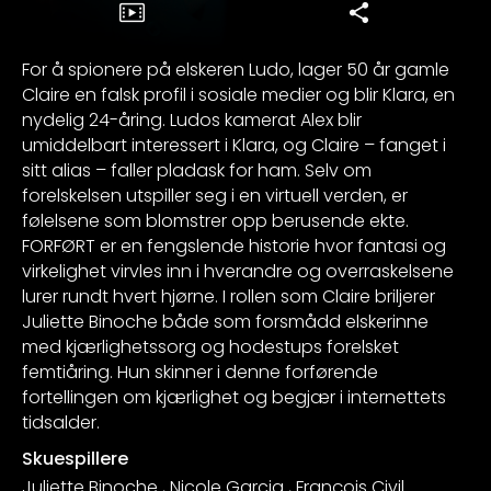
For å spionere på elskeren Ludo, lager 50 år gamle
Claire en falsk profil i sosiale medier og blir Klara, en
nydelig 24-åring. Ludos kamerat Alex blir
umiddelbart interessert i Klara, og Claire – fanget i
sitt alias – faller pladask for ham. Selv om
forelskelsen utspiller seg i en virtuell verden, er
følelsene som blomstrer opp berusende ekte.
FORFØRT er en fengslende historie hvor fantasi og
virkelighet virvles inn i hverandre og overraskelsene
lurer rundt hvert hjørne. I rollen som Claire briljerer
Juliette Binoche både som forsmådd elskerinne
med kjærlighetssorg og hodestups forelsket
femtiåring. Hun skinner i denne forførende
fortellingen om kjærlighet og begjær i internettets
tidsalder.
Skuespillere
Juliette Binoche
,
Nicole Garcia
,
François Civil