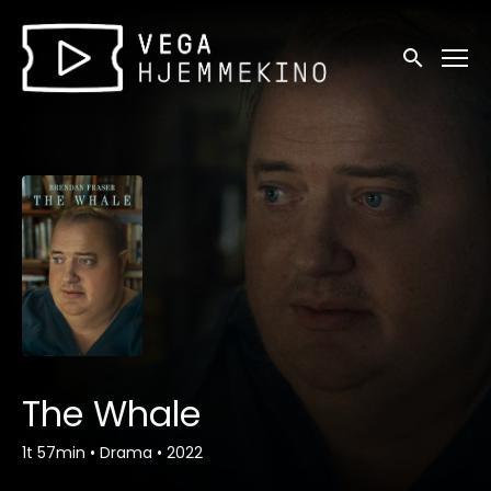
Tilgjengelighetslenker
Søk
The Whale
1t 57min
•
Drama
•
2022