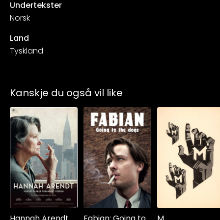
Undertekster
Norsk
Land
Tyskland
Kanskje du også vil like
Hannah Arendt
Fabian: Going to
M