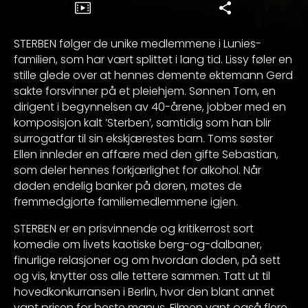
STERBEN følger de unike medlemmene i Lunies-
familien, som har vært splittet i lang tid. Lissy føler en
stille glede over at hennes demente ektemann Gerd
sakte forsvinner på et pleiehjem. Sønnen Tom, en
dirigent i begynnelsen av 40-årene, jobber med en
komposisjon kalt ’Sterben’, samtidig som han blir
surrogatfar til sin ekskjærestes barn. Toms søster
Ellen innleder en affære med den gifte Sebastian,
som deler hennes forkjærlighet for alkohol. Når
døden endelig banker på døren, møtes de
fremmedgjorte familiemedlemmene igjen.
STERBEN er en prisvinnende og kritikerrost sort
komedie om livets kaotiske berg-og-dalbaner,
finurlige relasjoner og om hvordan døden, på sett
og vis, knytter oss alle tettere sammen. Tatt ut til
hovedkonkurransen i Berlin, hvor den blant annet
vant prisen for beste manus. Filmen vant også flere