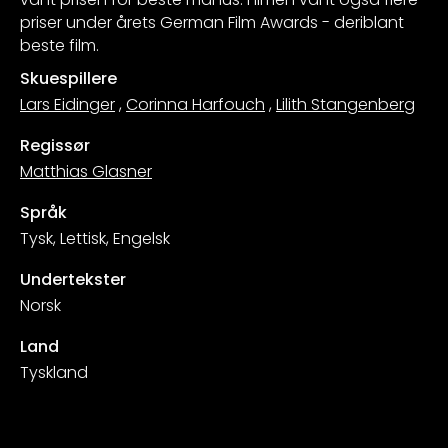
priser under årets German Film Awards - deriblant
beste film.
Skuespillere
Lars Eidinger
,
Corinna Harfouch
,
Lilith Stangenberg
Regissør
Matthias Glasner
Språk
Tysk, Lettisk, Engelsk
Undertekster
Norsk
Land
Tyskland