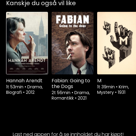
Kanskje du også vil like
Hannah Arendt
Fabian: Going to
M
the Dogs
1t 53min
•
Drama,
1t 39min
•
Krim,
Biografi
•
2012
Mystery
•
1931
2t 56min
•
Drama,
Romantikk
•
2021
Last ned appen for å se innholdet du har kjøpt!