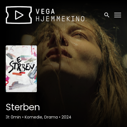
Tilgjengelighetslenker
Søk
Sterben
3t 0min
•
Komedie, Drama
•
2024