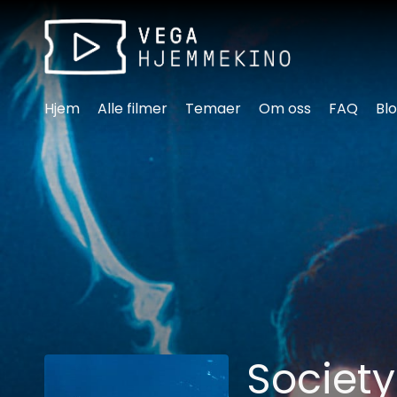
Tilgjengelighetslenker
Hjem
Alle filmer
Temaer
Om oss
FAQ
Bl
Society