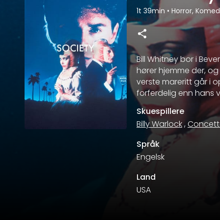
1t 39min
•
Horror, Kome
Bill Whitney bor i Bev
hører hjemme der, og f
verste mareritt går i 
forferdelig enn hans vi
Skuespillere
Billy Warlock
,
Concett
Språk
Engelsk
Land
USA