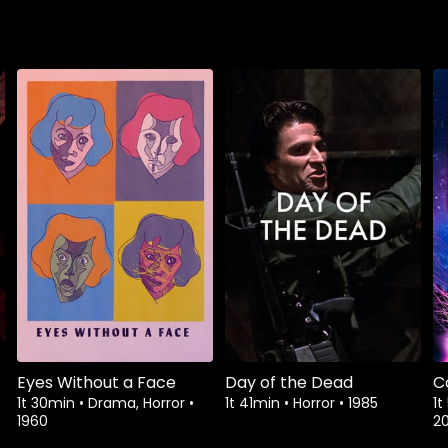
Eyes Without a Face
Day of the Dead
C
1t 30min
•
Drama, Horror
•
1t 41min
•
Horror
•
1985
1t
1960
20