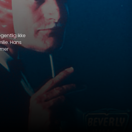
gentlig ikke
ilie. Hans
 mer