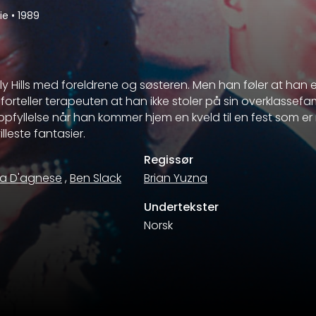
die
•
1989
erly Hills med foreldrene og søsteren. Men han føler at han e
orteller terapeuten at han ikke stoler på sin overklassefam
oppfyllelse når han kommer hjem en kveld til en fest som er
lleste fantasier.
Regissør
a D'agnese
,
Ben Slack
Brian Yuzna
Undertekster
Norsk