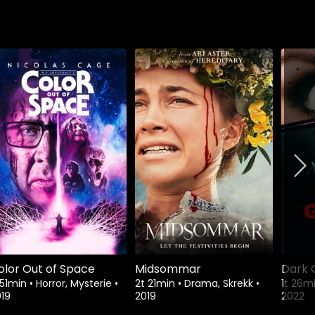
olor Out of Space
Midsommar
Dark 
 51min
•
Horror, Mysterie
•
2t 21min
•
Drama, Skrekk
•
1t 26m
19
2019
2022