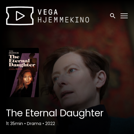
Tilgjengelighetslenker
Søk
The Eternal Daughter
1t 35min
•
Drama
•
2022