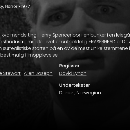
y, Horror
•
1977
valmende ting. Henry Spencer bor i en bunker i en leiegård
bisk industriområde. Livet er uutholdelig. ERASERHEAD er Da
en surrealistiske starten på en av de mest unike stemmene i 
r best mulig filmopplevelse.
Regissør
e Stewart
,
Allen Joseph
David Lynch
Undertekster
Danish, Norwegian