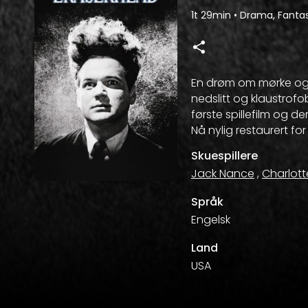
1t 29min
•
Drama, Fantas
En drøm om mørke og k
nedslitt og klaustrofo
første spillefilm og d
Nå nylig restaurert fo
Skuespillere
Jack Nance
,
Charlott
Språk
Engelsk
Land
USA