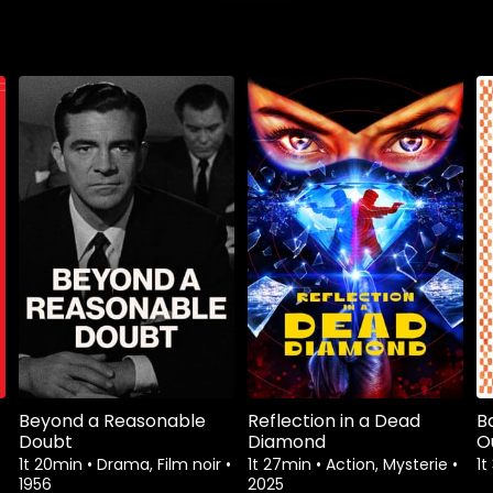
Beyond a Reasonable
Reflection in a Dead
B
Doubt
Diamond
O
1t 20min
•
Drama, Film noir
•
1t 27min
•
Action, Mysterie
•
1t
1956
2025