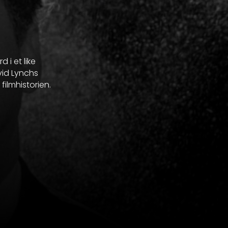
 i et like
vid Lynchs
filmhistorien.