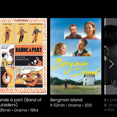
ande à part (Band of
Bergman Island
La po
utsiders)
1t 52min
•
Drama
•
2021
1t 21m
•
1955
 35min
•
Drama
•
1964