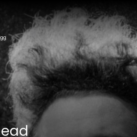
ogg
head