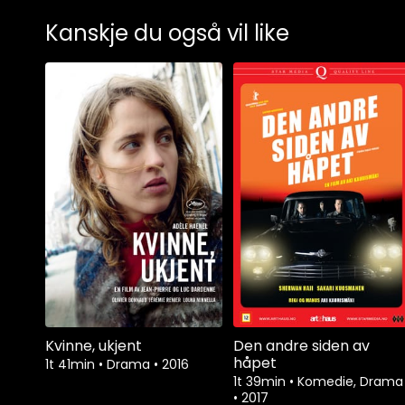
Kanskje du også vil like
Kvinne, ukjent
Den andre siden av
håpet
1t 41min
•
Drama
•
2016
1t 39min
•
Komedie, Drama
•
2017