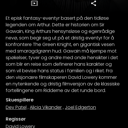
Et episk fantasy-eventyr basert på den tidløse
legenden om Arthur. Dette er historien om Sir
Gawain, King Arthurs hensynsløse og egenrådige
nevø, som begir seg ut på et dristig eventyr for å
konfrontere The Green Knight, en gigantisk vesen
med smaragdgrønn hud. Gawain må kjempe mot
spøkelser, tyver og andre med onde hensikter i det
som blir en reise som definerer hans karakter og
som vil bevise hans status i familien og i riket. Fra
den visjonære filmskaperen David Lowery kommer
en nytenkende og dristig filmversjon av de klassiske
fortellingene om Ridderne av det runde bord.
Skuespillere
Dev Patel
,
Alicia Vikander
,
Joel Edgerton
Regissør
David Lowery