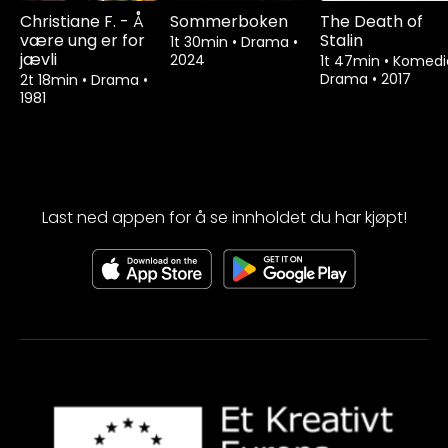
Christiane F. - Å
Sommerboken
The Death of
være ung er for
Stalin
1t 30min
•
Drama
•
jævli
2024
1t 47min
•
Komedi
Drama
•
2017
2t 18min
•
Drama
•
1981
Last ned appen for å se innholdet du har kjøpt!