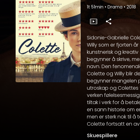
1t 51min
•
Drama
•
2018
Sidonie-Gabrielle Col
Willy som er fjorten å
kunstnerisk og kreati
begynner å skrive, m
navn. Den fenomenale s
Colette og Willy blir 
begynner mangelen på 
utroskap og Colettes v
verken følelsesmessig 
tiltak i verk for å bet
en sann historie om e
men er sterk nok til å
Colette fortsatt en av
Skuespillere