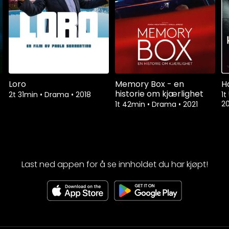
Loro
Memory Box - en
H
historie om kjærlighet
2t 31min
•
Drama
•
2018
1t
20
1t 42min
•
Drama
•
2021
Last ned appen for å se innholdet du har kjøpt!