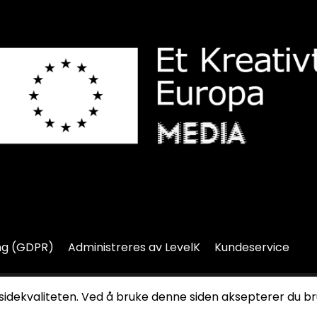
ng (GDPR)
Administreres av LevelK
Kundeservice
ler av dette nettstedet kan reproduseres uten skriftlig tillatel
sidekvaliteten. Ved å bruke denne siden aksepterer du b