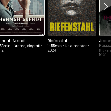
annah Arendt
Riefenstahl
Jeann
Passio
 53min
•
Drama, Biografi
•
1t 55min
•
Dokumentar
•
12
2024
1t 54m
1928