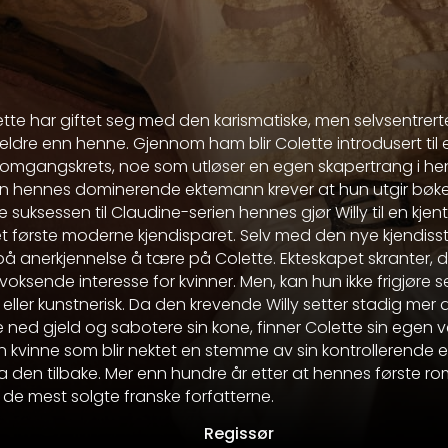
ette har giftet seg med den karismatiske, men selvsentrert
r eldre enn henne. Gjennom ham blir Colette introdusert til 
v omgangskrets, noe som utløser en egen skapertrang i he
en hennes dominerende ektemann krever at hun utgir bøke
uksessen til Claudine-serien hennes gjør Willy til en kjent
det første moderne kjendisparet. Selv med den nye kjendiss
anerkjennelse å tære på Colette. Ekteskapet skranter, dr
oksende interesse for kvinner. Men, kan hun ikke frigjøre 
eller kunstnerisk. Da den krevende Willy setter stadig mer
ale ned gjeld og sabotere sin kone, finner Colette sin egen v
n kvinne som blir nektet en stemme av sin kontrollerende
 ta den tilbake. Mer enn hundre år etter at hennes første r
 de mest solgte franske forfatterne.
Regissør