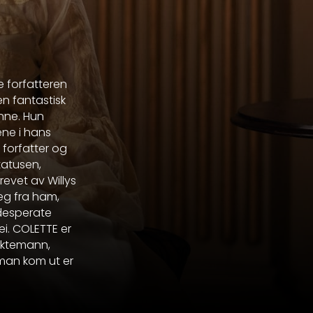
e forfatteren
en fantastisk
nne. Hun
ne i hans
 forfatter og
tatusen,
evet av Willys
seg fra ham,
 desperate
ei. COLETTE er
 ektemann,
oman kom ut er