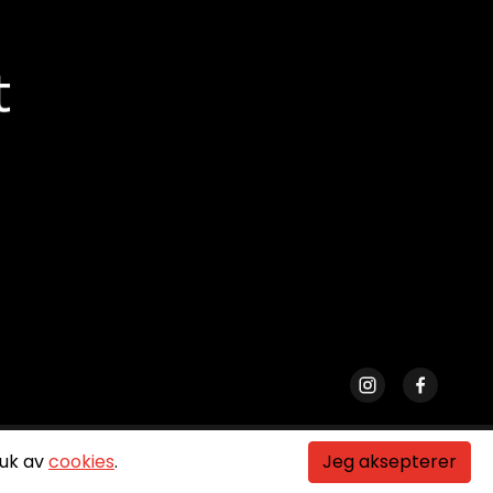
Shift72
se.
Drevet av
ruk av
cookies
.
Jeg aksepterer