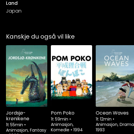
Land
Japan
Kanskje du også vil like
Jordsjø-
Pom Poko
Ocean Waves
krønikene
1t 59min
•
1t 12min
•
Animasjon,
Animasjon, Dram
1t 55min
•
Komedie
•
1994
1993
Animasjon, Fantasy