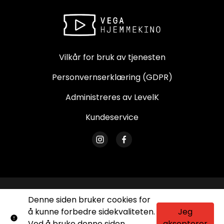
Vilkår for bruk av tjenesten
Personvernserklæring (GDPR)
Administreres av LevelK
Kundeservice
© Vega Hjemmekino. Alle rettigheter forbeholdes.
Denne siden bruker cookies for
Ingen deler av dette nettstedet kan reproduseres
å kunne forbedre sidekvaliteten.
Jeg
uten skriftlig tillatelse.
Ved å bruke denne siden
aksepterer