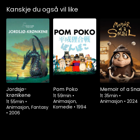
Kanskje du også vil like
Jordsjø-
Pom Poko
Memoir of a Snai
krønikene
1t 59min
•
1t 35min
•
Animasjon,
Animasjon
•
2024
1t 55min
•
Komedie
•
1994
Animasjon, Fantasy
•
2006