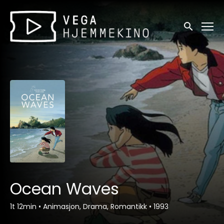
Tilgjengelighetslenker
Søk
Ocean Waves
1t 12min
•
Animasjon, Drama, Romantikk
•
1993