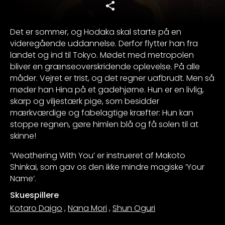
Det er sommer, og Hodaka skal starte på en
videregående uddannelse. Derfor flytter han fra
landet og ind til Tokyo. Mødet med metropolen
bliver en grænseoverskridende oplevelse. På alle
måder. Vejret er trist, og det regner uafbrudt. Men så
møder han Hina på et gadehjørne. Hun er en livlig,
skarp og viljestærk pige, som besidder
mærkværdige og fabelagtige kræfter: Hun kan
stoppe regnen, gøre himlen blå og få solen til at
skinne!
’Weathering With You’ er instrueret af Makoto
Shinkai, som gav os den ikke mindre magiske ’Your
Name’.
Skuespillere
Kotaro Daigo
,
Nana Mori
,
Shun Oguri