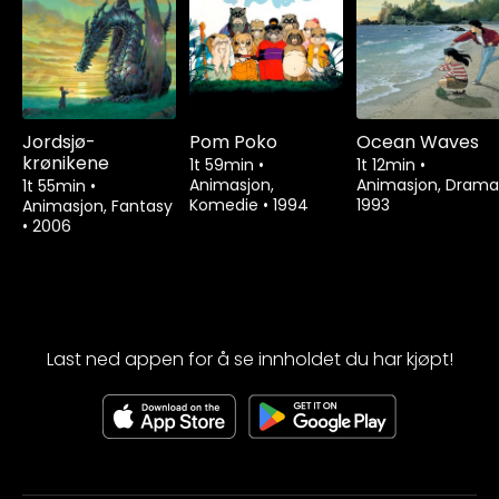
Jordsjø-
Pom Poko
Ocean Waves
krønikene
1t 59min
•
1t 12min
•
Animasjon,
Animasjon, Dram
1t 55min
•
Komedie
•
1994
1993
Animasjon, Fantasy
•
2006
Last ned appen for å se innholdet du har kjøpt!