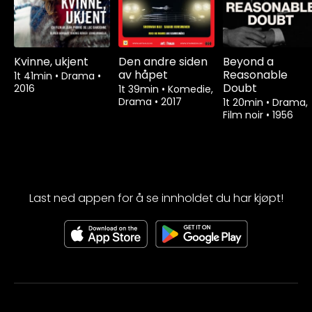
Kvinne, ukjent
Den andre siden
Beyond a
av håpet
Reasonable
1t 41min
•
Drama
•
Doubt
2016
1t 39min
•
Komedie,
Drama
•
2017
1t 20min
•
Drama,
Film noir
•
1956
Last ned appen for å se innholdet du har kjøpt!