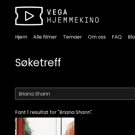
Tilgjengelighetslenker
Hjem
Alle filmer
Temaer
Om oss
FAQ
Bl
Søketreff
Fant 1 resultat for "Briana Shann".