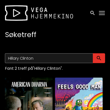
Tilgjengelighetslenker
Søk
Søketreff
Sø
Fant 2 treff på"Hillary Clinton".