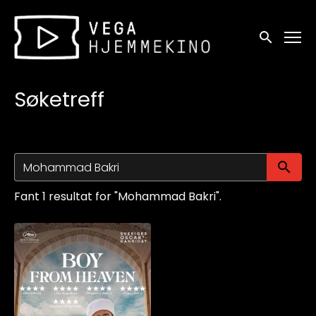
Tilgjengelighetslenker
Søk
Søketreff
Sø
Fant 1 resultat for "Mohammad Bakri".